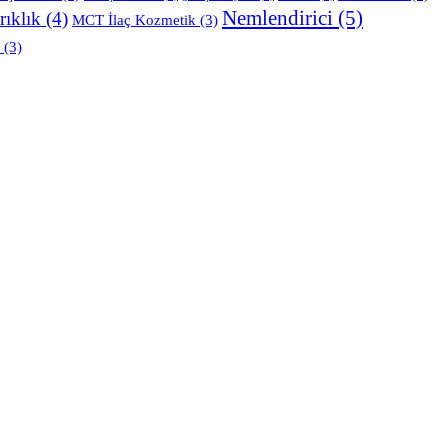
Nemlendirici
(5)
rıklık
(4)
MCT İlaç Kozmetik
(3)
(3)