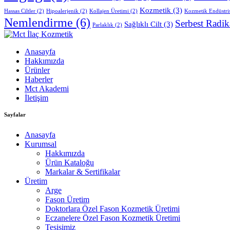
Kozmetik
(3)
Hassas Ciltler
(2)
Hipoalerjenik
(2)
Kollajen Üretimi
(2)
Kozmetik Endüstri
Nemlendirme
(6)
Serbest Radik
Sağlıklı Cilt
(3)
Parlaklık
(2)
Anasayfa
Hakkımızda
Ürünler
Haberler
Mct Akademi
İletişim
Sayfalar
Anasayfa
Kurumsal
Hakkımızda
Ürün Kataloğu
Markalar & Sertifikalar
Üretim
Arge
Fason Üretim
Doktorlara Özel Fason Kozmetik Üretimi
Eczanelere Özel Fason Kozmetik Üretimi
Tesisimiz