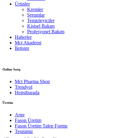
Ürünler
Kremler
Serumlar
Temizleyiciler
Kişisel Bakım
Profesyonel Bakım
Haberler
Mct Akademi
İletişim
Online Satış
Mct Pharma Shop
Trendyol
Hepsiburada
Üretim
Arge
Fason Üretim
Fason Üretim Talep Formu
Tesisimiz