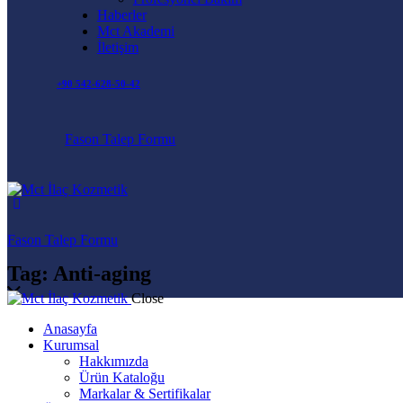
Haberler
Mct Akademi
İletişim
+90 542-628-50-42
Fason Talep Formu
Fason Talep Formu
Tag: Anti-aging
Close
Anasayfa
Kurumsal
Hakkımızda
Ürün Kataloğu
Markalar & Sertifikalar