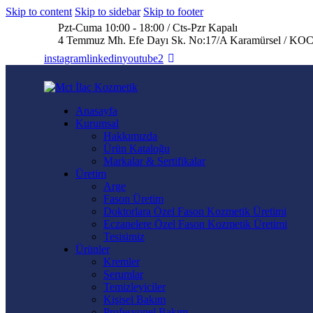
Skip to content
Skip to sidebar
Skip to footer
Pzt-Cuma 10:00 - 18:00 / Cts-Pzr Kapalı
4 Temmuz Mh. Efe Dayı Sk. No:17/A Karamürsel / 
instagram
linkedin
youtube2
Anasayfa
Kurumsal
Hakkımızda
Ürün Kataloğu
Markalar & Sertifikalar
Üretim
Arge
Fason Üretim
Doktorlara Özel Fason Kozmetik Üretimi
Eczanelere Özel Fason Kozmetik Üretimi
Tesisimiz
Ürünler
Kremler
Serumlar
Temizleyiciler
Kişisel Bakım
Profesyonel Bakım