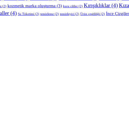
Kırışıklıklar
(4)
Kıza
kozmetik marka oluşturma
(3)
si
(2)
kuru ciltler
(2)
aller
(4)
İnce Çizgiler
Su Tüketimi
(2)
temizleme
(2)
temizleyici
(2)
Ürün çeşitliliği
(2)