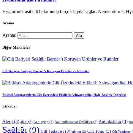
Hyalüronik asit cilt bakımında birçok fayda sağlar: Nemlendirme: Hy
Arama
Arama:
Diğer Makaleler
Cilt Bariyeri Sağlığı: Barrier’ı Koruyan Ürünler ve Rutinler
Bitkisel Adaptogenlerin Cilt Üzerindeki Etkileri: Ashwagandha, Holy Basil ve Diğerleri
Etiketler
Alerji
(3)
Antioksidan
(3)
alkol
(2)
Anti-aging
(2)
Anti-enflamatuar Özellikler
(2)
An
Sağlığı
(9)
Cilt Tedavisi
(3)
Cilt Tonu
(3)
cilt tipi
(2)
Cilt Yenileme
(