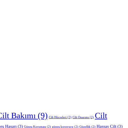
Cilt Bakımı
(9)
Cilt
Cilt Hücreleri
(2)
Cilt Onarımı
(2)
eş Hasarı
(3)
Hassas Cilt
(3)
Güneş Koruması
(2)
güneş koruyucu
(2)
Güzellik
(2)