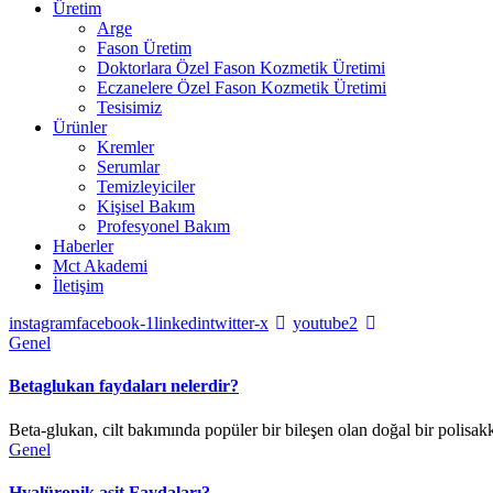
Üretim
Arge
Fason Üretim
Doktorlara Özel Fason Kozmetik Üretimi
Eczanelere Özel Fason Kozmetik Üretimi
Tesisimiz
Ürünler
Kremler
Serumlar
Temizleyiciler
Kişisel Bakım
Profesyonel Bakım
Haberler
Mct Akademi
İletişim
instagram
facebook-1
linkedin
twitter-x
youtube2
Genel
Betaglukan faydaları nelerdir?
Beta-glukan, cilt bakımında popüler bir bileşen olan doğal bir polisakk
Genel
Hyalüronik asit Faydaları?