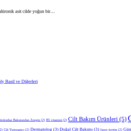
alüronik asit cilde yoğun bir…
Cilt Bakım Ürünleri
(5)
tioksidan Bakımından Zengin
(2)
B5 vitamini
(2)
Dermatolog
(3)
Doğal Cilt Bakımı
(3)
Gün
2)
Cilt Yumuşatıcı
(2)
fason üretim
(2)