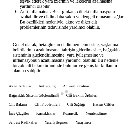
teşvik ederek yara izlerinin ve lekelerin azalmasına
yardımcı olabilir.
Anti-inflamatuar: Beta-glukan, ciltteki inflamasyonu
azaltabilir ve cildin daha sakin ve dengeli olmasını sağlar.
Bu özellikleri nedeniyle, akne ve diğer cilt
problemlerinin tedavisinde yardımcı olabilir.
Genel olarak, beta-glukan cildin nemlenmesine, yaşlanma
belirtilerinin azaltılmasına, tahrişin giderilmesine, bağışıklık
sisteminin güçlendirilmesine, yara iyileşmesine ve
inflamasyonun azaltılmasına yardımcı olabilir. Bu nedenle,
birçok cilt bakım ürününde bulunur ve geniş bir kullanım
alanına sahiptir.
Akne Tedavisi
Anti-aging
Anti-inflamatuar
Bağışıklık Sistemi Güçlendirme
Cilt Bakım Ürünleri
Cilt Bakımı
Cilt Problemleri
Cilt Sağlığı
Hassas Ciltler
İnce Çizgiler
Kırışıklıklar
Kozmetik
Nemlendirme
Serbest Radikaller
Yara İyileşmesi
Yatıştırıcı