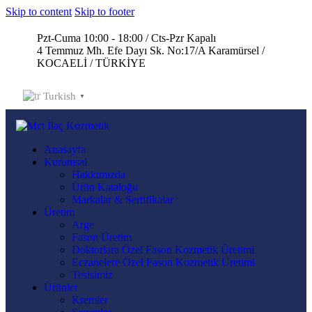
Skip to content
Skip to footer
Pzt-Cuma 10:00 - 18:00 / Cts-Pzr Kapalı
4 Temmuz Mh. Efe Dayı Sk. No:17/A Karamürsel /
KOCAELİ / TÜRKİYE
Turkish
▼
Anasayfa
Kurumsal
Hakkımızda
Ürün Kataloğu
Markalar & Sertifikalar
Üretim
Arge
Fason Üretim
Doktorlara Özel Fason Kozmetik Üretimi
Eczanelere Özel Fason Kozmetik Üretimi
Tesisimiz
Ürünler
Kremler