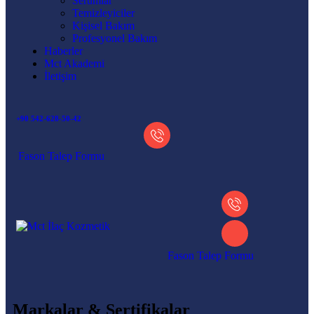
Serumlar
Temizleyiciler
Kişisel Bakım
Profesyonel Bakım
Haberler
Mct Akademi
İletişim
+90 542-628-50-42
Fason Talep Formu
Fason Talep Formu
Markalar & Sertifikalar