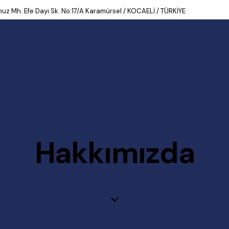
uz Mh. Efe Dayı Sk. No:17/A Karamürsel / KOCAELİ / TÜRKİYE
Hakkımızda