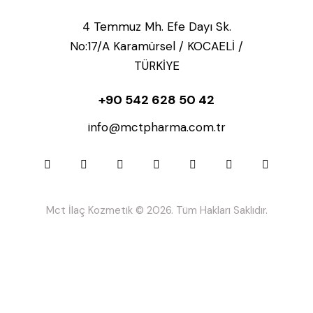
4 Temmuz Mh. Efe Dayı Sk.
No:17/A Karamürsel / KOCAELİ /
TÜRKİYE
+90 542 628 50 42
info@mctpharma.com.tr
Mct İlaç Kozmetik © 2026. Tüm Hakları Saklıdır.