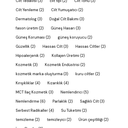
Cilt Tedavisi
(3)
cilt tipi
(2)
Cilt Tonu
(3)
Cilt Yenileme
(2)
Cilt Yumuşatıcı
(2)
Dermatolog
(3)
Doğal Cilt Bakımı
(3)
fason üretim
(2)
Güneş Hasarı
(3)
Güneş Koruması
(2)
güneş koruyucu
(2)
Güzellik
(2)
Hassas Cilt
(3)
Hassas Ciltler
(2)
Hipoalerjenik
(2)
Kollajen Üretimi
(2)
Kozmetik
(3)
Kozmetik Endüstrisi
(2)
kozmetik marka oluşturma
(3)
kuru ciltler
(2)
Kırışıklıklar
(4)
Kızarıklık
(4)
MCT İlaç Kozmetik
(3)
Nemlendirici
(5)
Nemlendirme
(6)
Parlaklık
(2)
Sağlıklı Cilt
(3)
Serbest Radikaller
(4)
Su Tüketimi
(2)
temizleme
(2)
temizleyici
(2)
Ürün çeşitliliği
(2)