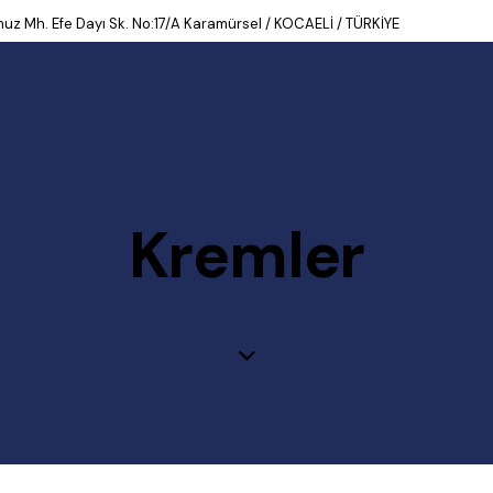
uz Mh. Efe Dayı Sk. No:17/A Karamürsel / KOCAELİ / TÜRKİYE
Kremler