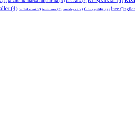
Kırışıklıklar
(4)
Kıza
kozmetik marka oluşturma
(3)
si
(2)
kuru ciltler
(2)
aller
(4)
İnce Çizgiler
Su Tüketimi
(2)
temizleme
(2)
temizleyici
(2)
Ürün çeşitliliği
(2)