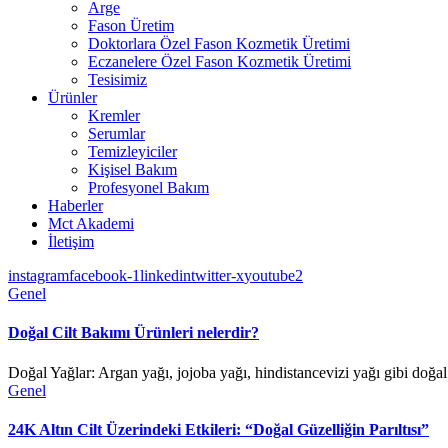
Arge
Fason Üretim
Doktorlara Özel Fason Kozmetik Üretimi
Eczanelere Özel Fason Kozmetik Üretimi
Tesisimiz
Ürünler
Kremler
Serumlar
Temizleyiciler
Kişisel Bakım
Profesyonel Bakım
Haberler
Mct Akademi
İletişim
instagram
facebook-1
linkedin
twitter-x
youtube2
Genel
Doğal Cilt Bakımı Ürünleri nelerdir?
Doğal Yağlar: Argan yağı, jojoba yağı, hindistancevizi yağı gibi doğal
Genel
24K Altın Cilt Üzerindeki Etkileri: “Doğal Güzelliğin Parıltısı”