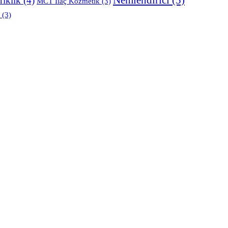
rıklık
(4)
MCT İlaç Kozmetik
(3)
(3)