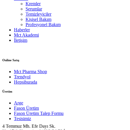
Kremler
Serumlar
Temizleyiciler
Kişisel Bakım
Profesyonel Bakım
Haberler
Mct Akademi
İletişim
Online Satış
Mct Pharma Shop
Trendyol
Hepsiburada
Üretim
Arge
Fason Üretim
Fason Üretim Talep Formu
Tesisimiz
4 Temmuz Mh. Efe Dayı Sk.