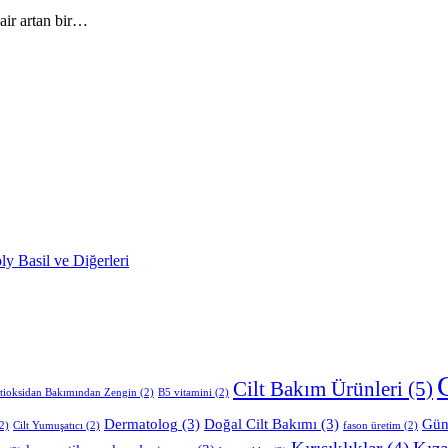
dair artan bir…
Cilt Bakım Ürünleri
(5)
tioksidan Bakımından Zengin
(2)
B5 vitamini
(2)
Dermatolog
(3)
Doğal Cilt Bakımı
(3)
Gün
2)
Cilt Yumuşatıcı
(2)
fason üretim
(2)