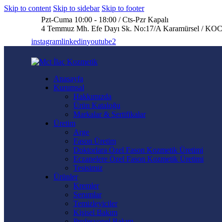
Skip to content
Skip to sidebar
Skip to footer
Pzt-Cuma 10:00 - 18:00 / Cts-Pzr Kapalı
4 Temmuz Mh. Efe Dayı Sk. No:17/A Karamürsel / 
instagram
linkedin
youtube2
Anasayfa
Kurumsal
Hakkımızda
Ürün Kataloğu
Markalar & Sertifikalar
Üretim
Arge
Fason Üretim
Doktorlara Özel Fason Kozmetik Üretimi
Eczanelere Özel Fason Kozmetik Üretimi
Tesisimiz
Ürünler
Kremler
Serumlar
Temizleyiciler
Kişisel Bakım
Profesyonel Bakım