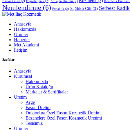
Kozmetik
(3)
Hassas Ciltler
(2)
Hipoalerjenik
(2)
Kollajen Üretimi
(2)
Kozmetik Endüstri
Nemlendirme
(6)
Serbest Radik
Sağlıklı Cilt
(3)
Parlaklık
(2)
Anasayfa
Hakkımızda
Ürünler
Haberler
Mct Akademi
İletişim
Sayfalar
Anasayfa
Kurumsal
Hakkımızda
Ürün Kataloğu
Markalar & Sertifikalar
Üretim
Arge
Fason Üretim
Doktorlara Özel Fason Kozmetik Üretimi
Eczanelere Özel Fason Kozmetik Üretimi
Tesisimiz
Ürünler