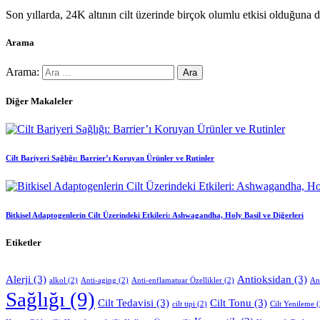
Son yıllarda, 24K altının cilt üzerinde birçok olumlu etkisi olduğuna 
Arama
Arama:
Diğer Makaleler
Cilt Bariyeri Sağlığı: Barrier’ı Koruyan Ürünler ve Rutinler
Bitkisel Adaptogenlerin Cilt Üzerindeki Etkileri: Ashwagandha, Holy Basil ve Diğerleri
Etiketler
Alerji
(3)
Antioksidan
(3)
alkol
(2)
Anti-aging
(2)
Anti-enflamatuar Özellikler
(2)
An
Sağlığı
(9)
Cilt Tedavisi
(3)
Cilt Tonu
(3)
cilt tipi
(2)
Cilt Yenileme
(