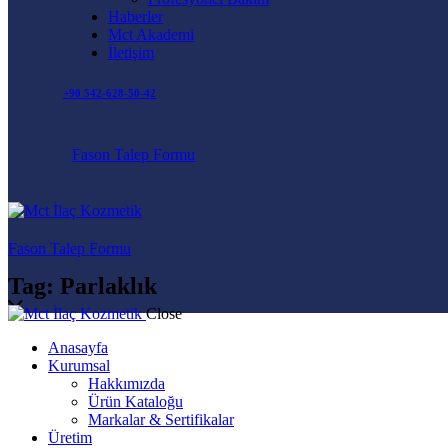
Haberler
Mct Akademi
İletişim
+90 542-628-50-42
Fason Talep Formu
Fason Talep Formu
Tag: Parlaklık
Close
Anasayfa
Kurumsal
Hakkımızda
Ürün Kataloğu
Markalar & Sertifikalar
Üretim