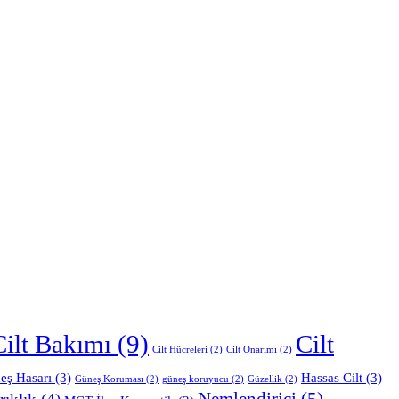
Cilt Bakımı
(9)
Cilt
Cilt Hücreleri
(2)
Cilt Onarımı
(2)
eş Hasarı
(3)
Hassas Cilt
(3)
Güneş Koruması
(2)
güneş koruyucu
(2)
Güzellik
(2)
Nemlendirici
(5)