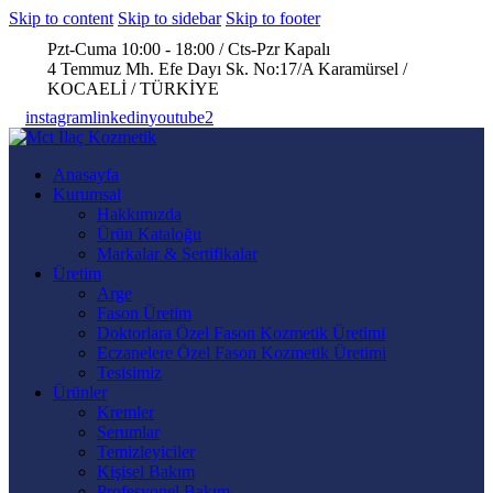
Skip to content
Skip to sidebar
Skip to footer
Pzt-Cuma 10:00 - 18:00 / Cts-Pzr Kapalı
4 Temmuz Mh. Efe Dayı Sk. No:17/A Karamürsel /
KOCAELİ / TÜRKİYE
instagram
linkedin
youtube2
Anasayfa
Kurumsal
Hakkımızda
Ürün Kataloğu
Markalar & Sertifikalar
Üretim
Arge
Fason Üretim
Doktorlara Özel Fason Kozmetik Üretimi
Eczanelere Özel Fason Kozmetik Üretimi
Tesisimiz
Ürünler
Kremler
Serumlar
Temizleyiciler
Kişisel Bakım
Profesyonel Bakım