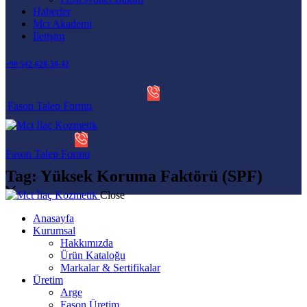
Haberler
Mct Akademi
İletişim
+90 542-628-50-42
Fason Talep Formu
Fason Talep Formu
Tag: Yüksek Koruma Faktörü (SPF)
Close
Anasayfa
Kurumsal
Hakkımızda
Ürün Kataloğu
Markalar & Sertifikalar
Üretim
Arge
Fason Üretim