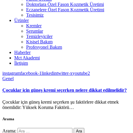
Doktorlara Özel Fason Kozmetik Üretimi
Eczanelere Özel Fason Kozmetik Üretimi
Tesisimiz
Ürünler
Kremler
Serumlar
Temizleyiciler
Kişisel Bakım
Profesyonel Bakım
Haberler
Mct Akademi
İletişim
instagram
facebook-1
linkedin
twitter-x
youtube2
Genel
Çocuklar için güneş kremi seçerken nelere dikkat edilmelidir?
Çocuklar için güneş kremi seçerken şu faktörlere dikkat etmek
önemlidir: Yüksek Koruma Faktörü…
Arama
Arama: