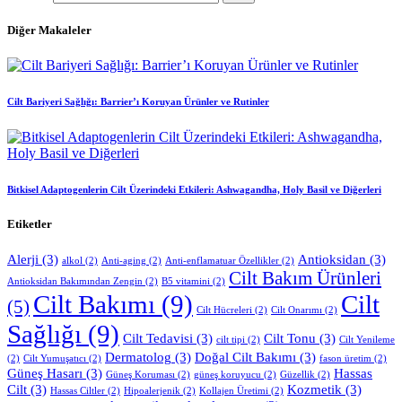
Diğer Makaleler
Cilt Bariyeri Sağlığı: Barrier’ı Koruyan Ürünler ve Rutinler
Bitkisel Adaptogenlerin Cilt Üzerindeki Etkileri: Ashwagandha, Holy Basil ve Diğerleri
Etiketler
Alerji
(3)
Antioksidan
(3)
alkol
(2)
Anti-aging
(2)
Anti-enflamatuar Özellikler
(2)
Cilt Bakım Ürünleri
Antioksidan Bakımından Zengin
(2)
B5 vitamini
(2)
Cilt Bakımı
(9)
Cilt
(5)
Cilt Hücreleri
(2)
Cilt Onarımı
(2)
Sağlığı
(9)
Cilt Tedavisi
(3)
Cilt Tonu
(3)
cilt tipi
(2)
Cilt Yenileme
Dermatolog
(3)
Doğal Cilt Bakımı
(3)
(2)
Cilt Yumuşatıcı
(2)
fason üretim
(2)
Güneş Hasarı
(3)
Hassas
Güneş Koruması
(2)
güneş koruyucu
(2)
Güzellik
(2)
Cilt
(3)
Kozmetik
(3)
Hassas Ciltler
(2)
Hipoalerjenik
(2)
Kollajen Üretimi
(2)