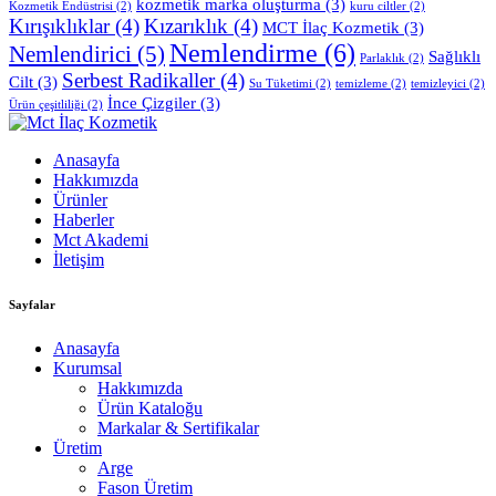
kozmetik marka oluşturma
(3)
Kozmetik Endüstrisi
(2)
kuru ciltler
(2)
Kırışıklıklar
(4)
Kızarıklık
(4)
MCT İlaç Kozmetik
(3)
Nemlendirme
(6)
Nemlendirici
(5)
Sağlıklı
Parlaklık
(2)
Serbest Radikaller
(4)
Cilt
(3)
Su Tüketimi
(2)
temizleme
(2)
temizleyici
(2)
İnce Çizgiler
(3)
Ürün çeşitliliği
(2)
Anasayfa
Hakkımızda
Ürünler
Haberler
Mct Akademi
İletişim
Sayfalar
Anasayfa
Kurumsal
Hakkımızda
Ürün Kataloğu
Markalar & Sertifikalar
Üretim
Arge
Fason Üretim