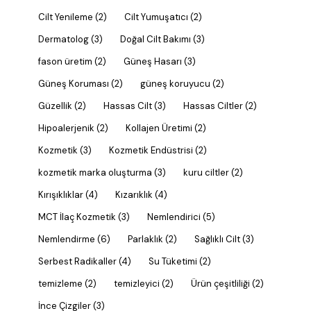
Cilt Yenileme
(2)
Cilt Yumuşatıcı
(2)
Dermatolog
(3)
Doğal Cilt Bakımı
(3)
fason üretim
(2)
Güneş Hasarı
(3)
Güneş Koruması
(2)
güneş koruyucu
(2)
Güzellik
(2)
Hassas Cilt
(3)
Hassas Ciltler
(2)
Hipoalerjenik
(2)
Kollajen Üretimi
(2)
Kozmetik
(3)
Kozmetik Endüstrisi
(2)
kozmetik marka oluşturma
(3)
kuru ciltler
(2)
Kırışıklıklar
(4)
Kızarıklık
(4)
MCT İlaç Kozmetik
(3)
Nemlendirici
(5)
Nemlendirme
(6)
Parlaklık
(2)
Sağlıklı Cilt
(3)
Serbest Radikaller
(4)
Su Tüketimi
(2)
temizleme
(2)
temizleyici
(2)
Ürün çeşitliliği
(2)
İnce Çizgiler
(3)