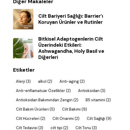
Diğer Makaleler
Cilt Bariyeri Sağlığı: Barrier’ı
Koruyan Ürünler ve Rutinler
Bitkisel Adaptogenlerin Cilt
Üzerindeki Etkileri:
Ashwagandha, Holy Basil ve
Diğerleri
Etiketler
Alerji
(3)
alkol
(2)
Anti-aging
(2)
Anti-enflamatuar Özellikler
(2)
Antioksidan
(3)
Antioksidan Bakımından Zengin
(2)
B5 vitamini
(2)
Cilt Bakım Ürünleri
(5)
Cilt Bakımı
(9)
Cilt Hücreleri
(2)
Cilt Onarımı
(2)
Cilt Sağlığı
(9)
Cilt Tedavisi
(3)
cilt tipi
(2)
Cilt Tonu
(3)