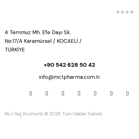
4 Temmuz Mh. Efe Dayı Sk.
No:17/A Karamürsel / KOCAELİ /
TÜRKİYE
+90 542 628 50 42
info@mctpharma.com.tr
Mct İlaç Kozmetik © 2026. Tüm Hakları Saklıdır.