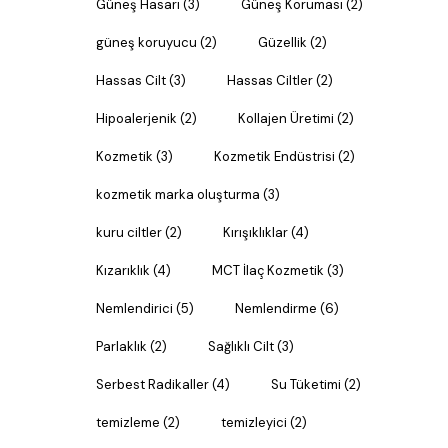
Güneş Hasarı
(3)
Güneş Koruması
(2)
güneş koruyucu
(2)
Güzellik
(2)
Hassas Cilt
(3)
Hassas Ciltler
(2)
Hipoalerjenik
(2)
Kollajen Üretimi
(2)
Kozmetik
(3)
Kozmetik Endüstrisi
(2)
kozmetik marka oluşturma
(3)
kuru ciltler
(2)
Kırışıklıklar
(4)
Kızarıklık
(4)
MCT İlaç Kozmetik
(3)
Nemlendirici
(5)
Nemlendirme
(6)
Parlaklık
(2)
Sağlıklı Cilt
(3)
Serbest Radikaller
(4)
Su Tüketimi
(2)
temizleme
(2)
temizleyici
(2)