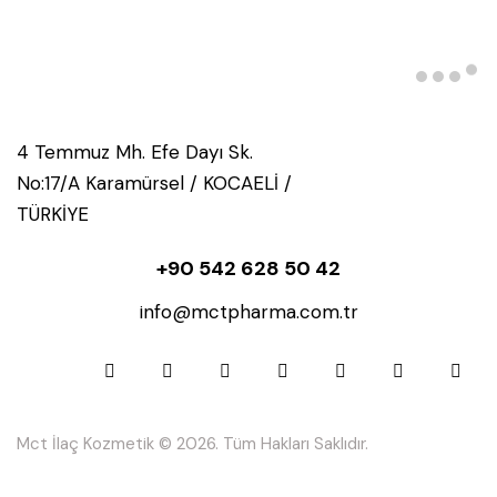
4 Temmuz Mh. Efe Dayı Sk.
No:17/A Karamürsel / KOCAELİ /
TÜRKİYE
+90 542 628 50 42
info@mctpharma.com.tr
Mct İlaç Kozmetik © 2026. Tüm Hakları Saklıdır.