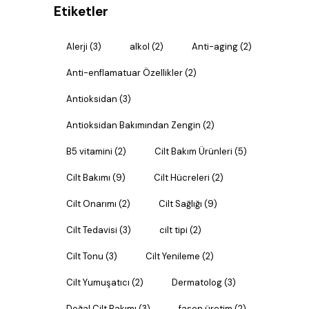
Etiketler
Alerji
(3)
alkol
(2)
Anti-aging
(2)
Anti-enflamatuar Özellikler
(2)
Antioksidan
(3)
Antioksidan Bakımından Zengin
(2)
B5 vitamini
(2)
Cilt Bakım Ürünleri
(5)
Cilt Bakımı
(9)
Cilt Hücreleri
(2)
Cilt Onarımı
(2)
Cilt Sağlığı
(9)
Cilt Tedavisi
(3)
cilt tipi
(2)
Cilt Tonu
(3)
Cilt Yenileme
(2)
Cilt Yumuşatıcı
(2)
Dermatolog
(3)
Doğal Cilt Bakımı
(3)
fason üretim
(2)