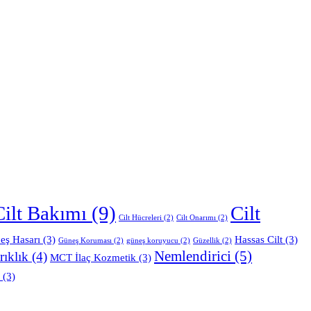
Cilt Bakımı
(9)
Cilt
Cilt Hücreleri
(2)
Cilt Onarımı
(2)
eş Hasarı
(3)
Hassas Cilt
(3)
Güneş Koruması
(2)
güneş koruyucu
(2)
Güzellik
(2)
Nemlendirici
(5)
rıklık
(4)
MCT İlaç Kozmetik
(3)
(3)