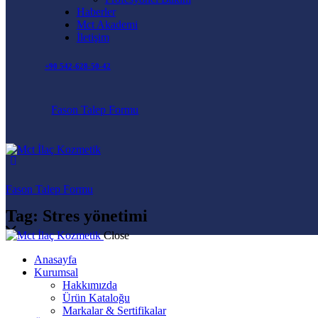
Haberler
Mct Akademi
İletişim
+90 542-628-50-42
Fason Talep Formu
Fason Talep Formu
Tag: Stres yönetimi
Close
Anasayfa
Kurumsal
Hakkımızda
Ürün Kataloğu
Markalar & Sertifikalar