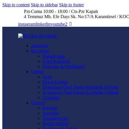
Skip to content
Skip to sidebar
Skip to footer
Pzt-Cuma 10:00 - 18:00 / Cts-Pzr Kapalı
4 Temmuz Mh. Efe Dayı Sk. No:17/A Karamürsel / 
instagram
linkedin
youtube2
Anasayfa
Kurumsal
Hakkımızda
Ürün Kataloğu
Markalar & Sertifikalar
Üretim
Arge
Fason Üretim
Doktorlara Özel Fason Kozmetik Üretimi
Eczanelere Özel Fason Kozmetik Üretimi
Tesisimiz
Ürünler
Kremler
Serumlar
Temizleyiciler
Kişisel Bakım
Profesyonel Bakım