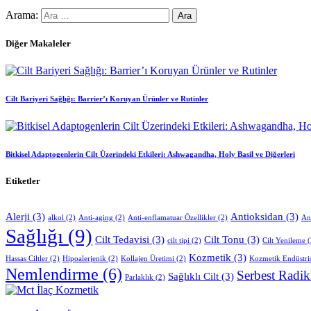
Arama:
Diğer Makaleler
Cilt Bariyeri Sağlığı: Barrier’ı Koruyan Ürünler ve Rutinler
Bitkisel Adaptogenlerin Cilt Üzerindeki Etkileri: Ashwagandha, Holy Basil ve Diğerleri
Etiketler
Alerji
(3)
Antioksidan
(3)
alkol
(2)
Anti-aging
(2)
Anti-enflamatuar Özellikler
(2)
An
Sağlığı
(9)
Cilt Tedavisi
(3)
Cilt Tonu
(3)
cilt tipi
(2)
Cilt Yenileme
(
Kozmetik
(3)
Hassas Ciltler
(2)
Hipoalerjenik
(2)
Kollajen Üretimi
(2)
Kozmetik Endüstri
Nemlendirme
(6)
Serbest Radik
Sağlıklı Cilt
(3)
Parlaklık
(2)