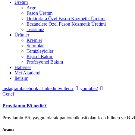
Üretim
Arge
Fason Üretim
Doktorlara Özel Fason Kozmetik Üretimi
Eczanelere Özel Fason Kozmetik Üretimi
Tesisimiz
Ürünler
Kremler
Serumlar
Temizleyiciler
Kişisel Bakım
Profesyonel Bakım
Haberler
Mct Akademi
İletişim
instagram
facebook-1
linkedin
twitter-x
youtube2
Genel
Provitamin B5 nedir?
Provitamin B5, yaygın olarak pantotenik asit olarak da bilinen ve B v
Arama