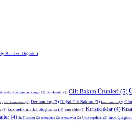
Cilt Bakım Ürünleri
(5)
tioksidan Bakımından Zengin
(2)
B5 vitamini
(2)
Dermatolog
(3)
Doğal Cilt Bakımı
(3)
Gün
2)
Cilt Yumuşatıcı
(2)
fason üretim
(2)
Kırışıklıklar
(4)
Kıza
kozmetik marka oluşturma
(3)
si
(2)
kuru ciltler
(2)
aller
(4)
İnce Çizgiler
Su Tüketimi
(2)
temizleme
(2)
temizleyici
(2)
Ürün çeşitliliği
(2)