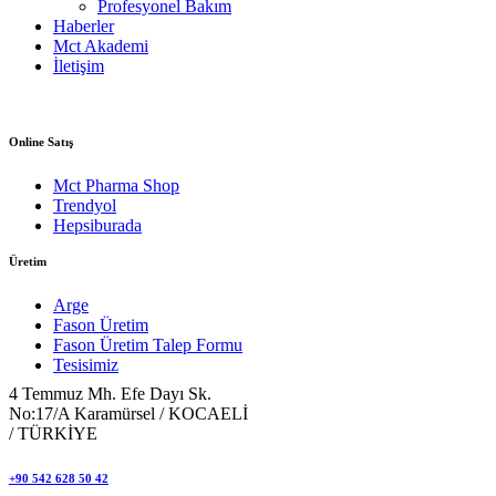
Profesyonel Bakım
Haberler
Mct Akademi
İletişim
Online Satış
Mct Pharma Shop
Trendyol
Hepsiburada
Üretim
Arge
Fason Üretim
Fason Üretim Talep Formu
Tesisimiz
4 Temmuz Mh. Efe Dayı Sk.
No:17/A Karamürsel / KOCAELİ
/ TÜRKİYE
+90 542 628 50 42