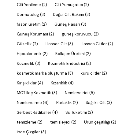
Cilt Yenileme
(2)
Cilt Yumuşatıcı
(2)
Dermatolog
(3)
Doğal Cilt Bakımı
(3)
fason üretim
(2)
Güneş Hasarı
(3)
Güneş Koruması
(2)
güneş koruyucu
(2)
Güzellik
(2)
Hassas Cilt
(3)
Hassas Ciltler
(2)
Hipoalerjenik
(2)
Kollajen Üretimi
(2)
Kozmetik
(3)
Kozmetik Endüstrisi
(2)
kozmetik marka oluşturma
(3)
kuru ciltler
(2)
Kırışıklıklar
(4)
Kızarıklık
(4)
MCT İlaç Kozmetik
(3)
Nemlendirici
(5)
Nemlendirme
(6)
Parlaklık
(2)
Sağlıklı Cilt
(3)
Serbest Radikaller
(4)
Su Tüketimi
(2)
temizleme
(2)
temizleyici
(2)
Ürün çeşitliliği
(2)
İnce Çizgiler
(3)