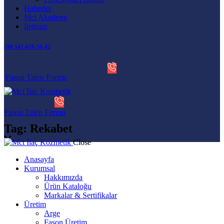
Haberler
Mct Akademi
İletişim
+90 542-628-50-42
Fason Talep Formu
Fason Talep Formu
Tag: Rekabet
Close
Anasayfa
Kurumsal
Hakkımızda
Ürün Kataloğu
Markalar & Sertifikalar
Üretim
Arge
Fason Üretim