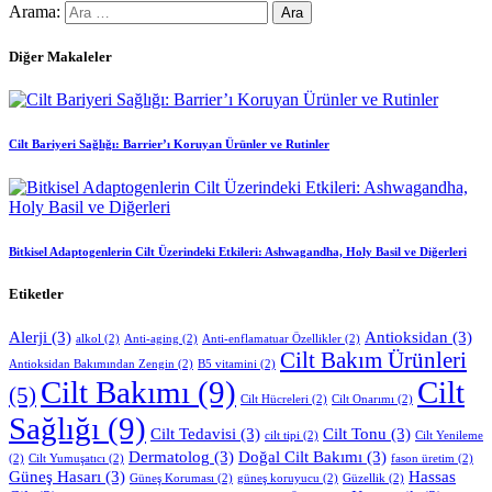
Arama:
Diğer Makaleler
Cilt Bariyeri Sağlığı: Barrier’ı Koruyan Ürünler ve Rutinler
Bitkisel Adaptogenlerin Cilt Üzerindeki Etkileri: Ashwagandha, Holy Basil ve Diğerleri
Etiketler
Alerji
(3)
Antioksidan
(3)
alkol
(2)
Anti-aging
(2)
Anti-enflamatuar Özellikler
(2)
Cilt Bakım Ürünleri
Antioksidan Bakımından Zengin
(2)
B5 vitamini
(2)
Cilt Bakımı
(9)
Cilt
(5)
Cilt Hücreleri
(2)
Cilt Onarımı
(2)
Sağlığı
(9)
Cilt Tedavisi
(3)
Cilt Tonu
(3)
cilt tipi
(2)
Cilt Yenileme
Dermatolog
(3)
Doğal Cilt Bakımı
(3)
(2)
Cilt Yumuşatıcı
(2)
fason üretim
(2)
Güneş Hasarı
(3)
Hassas
Güneş Koruması
(2)
güneş koruyucu
(2)
Güzellik
(2)