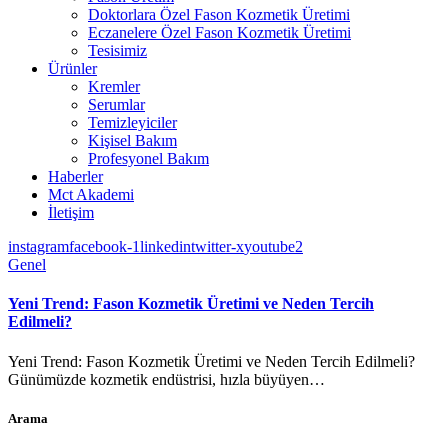
Doktorlara Özel Fason Kozmetik Üretimi
Eczanelere Özel Fason Kozmetik Üretimi
Tesisimiz
Ürünler
Kremler
Serumlar
Temizleyiciler
Kişisel Bakım
Profesyonel Bakım
Haberler
Mct Akademi
İletişim
instagram
facebook-1
linkedin
twitter-x
youtube2
Genel
Yeni Trend: Fason Kozmetik Üretimi ve Neden Tercih
Edilmeli?
Yeni Trend: Fason Kozmetik Üretimi ve Neden Tercih Edilmeli?
Günümüzde kozmetik endüstrisi, hızla büyüyen…
Arama