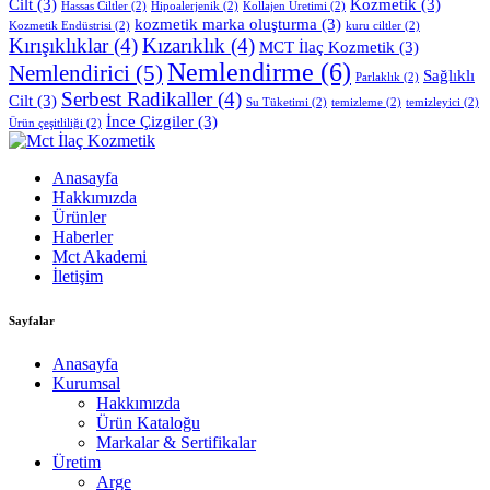
Cilt
(3)
Kozmetik
(3)
Hassas Ciltler
(2)
Hipoalerjenik
(2)
Kollajen Üretimi
(2)
kozmetik marka oluşturma
(3)
Kozmetik Endüstrisi
(2)
kuru ciltler
(2)
Kırışıklıklar
(4)
Kızarıklık
(4)
MCT İlaç Kozmetik
(3)
Nemlendirme
(6)
Nemlendirici
(5)
Sağlıklı
Parlaklık
(2)
Serbest Radikaller
(4)
Cilt
(3)
Su Tüketimi
(2)
temizleme
(2)
temizleyici
(2)
İnce Çizgiler
(3)
Ürün çeşitliliği
(2)
Anasayfa
Hakkımızda
Ürünler
Haberler
Mct Akademi
İletişim
Sayfalar
Anasayfa
Kurumsal
Hakkımızda
Ürün Kataloğu
Markalar & Sertifikalar
Üretim
Arge