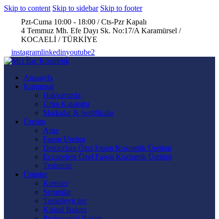
Skip to content
Skip to sidebar
Skip to footer
Pzt-Cuma 10:00 - 18:00 / Cts-Pzr Kapalı
4 Temmuz Mh. Efe Dayı Sk. No:17/A Karamürsel /
KOCAELİ / TÜRKİYE
instagram
linkedin
youtube2
Anasayfa
Kurumsal
Hakkımızda
Ürün Kataloğu
Markalar & Sertifikalar
Üretim
Arge
Fason Üretim
Doktorlara Özel Fason Kozmetik Üretimi
Eczanelere Özel Fason Kozmetik Üretimi
Tesisimiz
Ürünler
Kremler
Serumlar
Temizleyiciler
Kişisel Bakım
Profesyonel Bakım