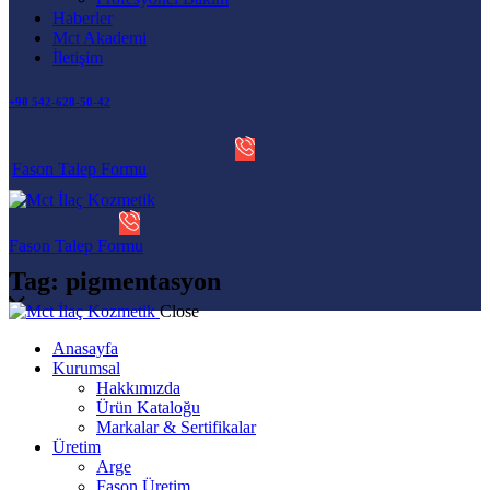
Haberler
Mct Akademi
İletişim
+90 542-628-50-42
Fason Talep Formu
Fason Talep Formu
Tag: pigmentasyon
Close
Anasayfa
Kurumsal
Hakkımızda
Ürün Kataloğu
Markalar & Sertifikalar
Üretim
Arge
Fason Üretim