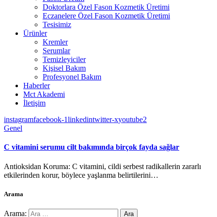
Doktorlara Özel Fason Kozmetik Üretimi
Eczanelere Özel Fason Kozmetik Üretimi
Tesisimiz
Ürünler
Kremler
Serumlar
Temizleyiciler
Kişisel Bakım
Profesyonel Bakım
Haberler
Mct Akademi
İletişim
instagram
facebook-1
linkedin
twitter-x
youtube2
Genel
C vitamini serumu cilt bakımında birçok fayda sağlar
Antioksidan Koruma: C vitamini, cildi serbest radikallerin zararlı
etkilerinden korur, böylece yaşlanma belirtilerini…
Arama
Arama: