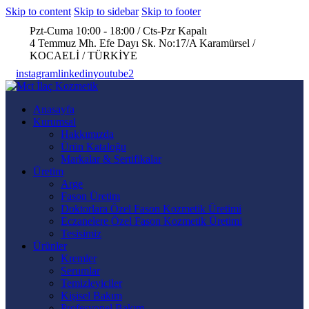
Skip to content
Skip to sidebar
Skip to footer
Pzt-Cuma 10:00 - 18:00 / Cts-Pzr Kapalı
4 Temmuz Mh. Efe Dayı Sk. No:17/A Karamürsel /
KOCAELİ / TÜRKİYE
instagram
linkedin
youtube2
Anasayfa
Kurumsal
Hakkımızda
Ürün Kataloğu
Markalar & Sertifikalar
Üretim
Arge
Fason Üretim
Doktorlara Özel Fason Kozmetik Üretimi
Eczanelere Özel Fason Kozmetik Üretimi
Tesisimiz
Ürünler
Kremler
Serumlar
Temizleyiciler
Kişisel Bakım
Profesyonel Bakım