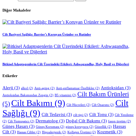
Diğer Makaleler
Cilt Bariyeri Sağlığı: Barrier’ı Koruyan Ürünler ve Rutinler
Bitkisel Adaptogenlerin Cilt Üzerindeki Etkileri: Ashwagandha, Holy Basil ve Diğerleri
Etiketler
Alerji
(3)
Antioksidan
(3)
alkol
(2)
Anti-aging
(2)
Anti-enflamatuar Özellikler
(2)
Cilt Bakım Ürünleri
Antioksidan Bakımından Zengin
(2)
B5 vitamini
(2)
Cilt Bakımı
(9)
Cilt
(5)
Cilt Hücreleri
(2)
Cilt Onarımı
(2)
Sağlığı
(9)
Cilt Tedavisi
(3)
Cilt Tonu
(3)
cilt tipi
(2)
Cilt Yenileme
Dermatolog
(3)
Doğal Cilt Bakımı
(3)
(2)
Cilt Yumuşatıcı
(2)
fason üretim
(2)
Güneş Hasarı
(3)
Hassas
Güneş Koruması
(2)
güneş koruyucu
(2)
Güzellik
(2)
Cilt
(3)
Kozmetik
(3)
Hassas Ciltler
(2)
Hipoalerjenik
(2)
Kollajen Üretimi
(2)