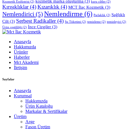
kozmetik marka oluşturma
(3)
Kozmetik Endüstrisi
(2)
kuru ciltler
(2)
Kırışıklıklar
(4)
Kızarıklık
(4)
MCT İlaç Kozmetik
(3)
Nemlendirme
(6)
Nemlendirici
(5)
Sağlıklı
Parlaklık
(2)
Serbest Radikaller
(4)
Cilt
(3)
Su Tüketimi
(2)
temizleme
(2)
temizleyici
(2)
İnce Çizgiler
(3)
Ürün çeşitliliği
(2)
Anasayfa
Hakkımızda
Ürünler
Haberler
Mct Akademi
İletişim
Sayfalar
Anasayfa
Kurumsal
Hakkımızda
Ürün Kataloğu
Markalar & Sertifikalar
Üretim
Arge
Fason Üretim