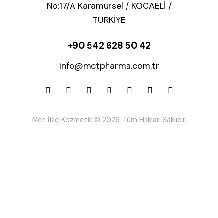
No:17/A Karamürsel / KOCAELİ /
TÜRKİYE
+90 542 628 50 42
info@mctpharma.com.tr
Mct İlaç Kozmetik © 2026. Tüm Hakları Saklıdır.