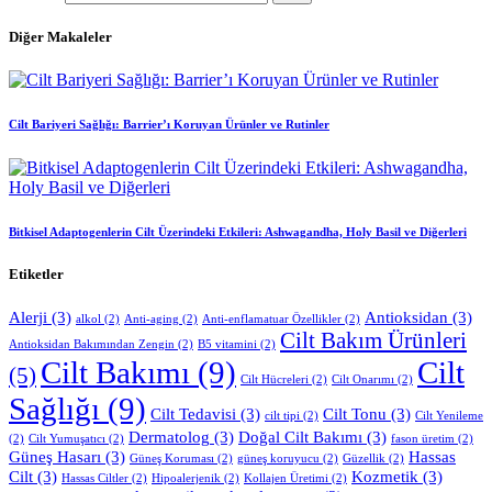
Diğer Makaleler
Cilt Bariyeri Sağlığı: Barrier’ı Koruyan Ürünler ve Rutinler
Bitkisel Adaptogenlerin Cilt Üzerindeki Etkileri: Ashwagandha, Holy Basil ve Diğerleri
Etiketler
Alerji
(3)
Antioksidan
(3)
alkol
(2)
Anti-aging
(2)
Anti-enflamatuar Özellikler
(2)
Cilt Bakım Ürünleri
Antioksidan Bakımından Zengin
(2)
B5 vitamini
(2)
Cilt Bakımı
(9)
Cilt
(5)
Cilt Hücreleri
(2)
Cilt Onarımı
(2)
Sağlığı
(9)
Cilt Tedavisi
(3)
Cilt Tonu
(3)
cilt tipi
(2)
Cilt Yenileme
Dermatolog
(3)
Doğal Cilt Bakımı
(3)
(2)
Cilt Yumuşatıcı
(2)
fason üretim
(2)
Güneş Hasarı
(3)
Hassas
Güneş Koruması
(2)
güneş koruyucu
(2)
Güzellik
(2)
Cilt
(3)
Kozmetik
(3)
Hassas Ciltler
(2)
Hipoalerjenik
(2)
Kollajen Üretimi
(2)