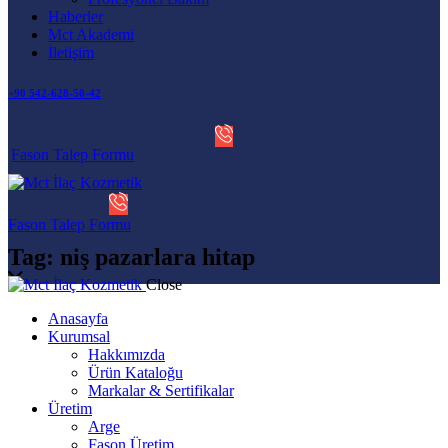
Haberler
Mct Akademi
İletişim
+90 542-628-50-42
Fason Talep Formu
Fason Talep Formu
Tag: niş pazarlara hitap
Close
Anasayfa
Kurumsal
Hakkımızda
Ürün Kataloğu
Markalar & Sertifikalar
Üretim
Arge
Fason Üretim