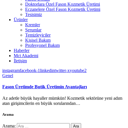
Doktorlara Özel Fason Kozmetik Üretimi
Eczanelere Özel Fason Kozmetik Üretimi
Tesisimiz
Ürünler
Kremler
Serumlar
Temizleyiciler
Kişisel Bakım
Profesyonel Bakım
Haberler
Mct Akademi
İletişim
instagram
facebook-1
linkedin
twitter-x
youtube2
Genel
Fason Üretimde Butik Üretimin Avantajları
Az adetle büyük hayaller mümkün! Kozmetik sektörüne yeni adım
atan girişimcilerin en büyük sorularından…
Arama
Arama: