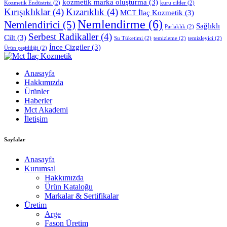
kozmetik marka oluşturma
(3)
Kozmetik Endüstrisi
(2)
kuru ciltler
(2)
Kırışıklıklar
(4)
Kızarıklık
(4)
MCT İlaç Kozmetik
(3)
Nemlendirme
(6)
Nemlendirici
(5)
Sağlıklı
Parlaklık
(2)
Serbest Radikaller
(4)
Cilt
(3)
Su Tüketimi
(2)
temizleme
(2)
temizleyici
(2)
İnce Çizgiler
(3)
Ürün çeşitliliği
(2)
Anasayfa
Hakkımızda
Ürünler
Haberler
Mct Akademi
İletişim
Sayfalar
Anasayfa
Kurumsal
Hakkımızda
Ürün Kataloğu
Markalar & Sertifikalar
Üretim
Arge
Fason Üretim