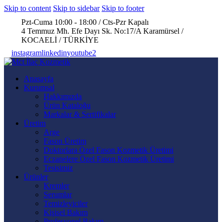
Skip to content
Skip to sidebar
Skip to footer
Pzt-Cuma 10:00 - 18:00 / Cts-Pzr Kapalı
4 Temmuz Mh. Efe Dayı Sk. No:17/A Karamürsel /
KOCAELİ / TÜRKİYE
instagram
linkedin
youtube2
Anasayfa
Kurumsal
Hakkımızda
Ürün Kataloğu
Markalar & Sertifikalar
Üretim
Arge
Fason Üretim
Doktorlara Özel Fason Kozmetik Üretimi
Eczanelere Özel Fason Kozmetik Üretimi
Tesisimiz
Ürünler
Kremler
Serumlar
Temizleyiciler
Kişisel Bakım
Profesyonel Bakım