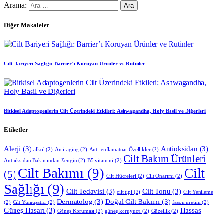
Arama:
Diğer Makaleler
Cilt Bariyeri Sağlığı: Barrier’ı Koruyan Ürünler ve Rutinler
Bitkisel Adaptogenlerin Cilt Üzerindeki Etkileri: Ashwagandha, Holy Basil ve Diğerleri
Etiketler
Alerji
(3)
Antioksidan
(3)
alkol
(2)
Anti-aging
(2)
Anti-enflamatuar Özellikler
(2)
Cilt Bakım Ürünleri
Antioksidan Bakımından Zengin
(2)
B5 vitamini
(2)
Cilt Bakımı
(9)
Cilt
(5)
Cilt Hücreleri
(2)
Cilt Onarımı
(2)
Sağlığı
(9)
Cilt Tedavisi
(3)
Cilt Tonu
(3)
cilt tipi
(2)
Cilt Yenileme
Dermatolog
(3)
Doğal Cilt Bakımı
(3)
(2)
Cilt Yumuşatıcı
(2)
fason üretim
(2)
Güneş Hasarı
(3)
Hassas
Güneş Koruması
(2)
güneş koruyucu
(2)
Güzellik
(2)