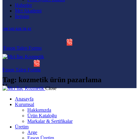
Haberler
Mct Akademi
İletişim
+90 542-628-50-42
Fason Talep Formu
Fason Talep Formu
Tag: kozmetik ürün pazarlama
Close
Anasayfa
Kurumsal
Hakkımızda
Ürün Kataloğu
Markalar & Sertifikalar
Üretim
Arge
Fason Üretim