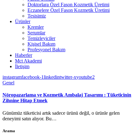
Doktorlara Özel Fason Kozmetik Üretimi
Eczanelere Özel Fason Kozmetik Üretimi
Tesisimiz
Ürünler
Kremler
Serumlar
Temizleyiciler
Kişisel Bakım
Profesyonel Bakım
Haberler
Mct Akademi
İletişim
instagram
facebook-1
linkedin
twitter-x
youtube2
Genel
Nöropazarlama ve Kozmetik Ambalaj Tasarımı : Tüketicinin
Zihnine Hitap Etmek
Günümüz tüketicisi artık sadece ürünü değil, o ürünle gelen
deneyimi satın alıyor. Bu…
Arama