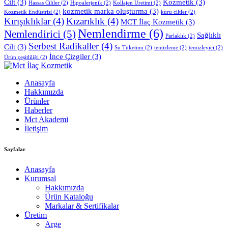
Cilt
(3)
Kozmetik
(3)
Hassas Ciltler
(2)
Hipoalerjenik
(2)
Kollajen Üretimi
(2)
kozmetik marka oluşturma
(3)
Kozmetik Endüstrisi
(2)
kuru ciltler
(2)
Kırışıklıklar
(4)
Kızarıklık
(4)
MCT İlaç Kozmetik
(3)
Nemlendirme
(6)
Nemlendirici
(5)
Sağlıklı
Parlaklık
(2)
Serbest Radikaller
(4)
Cilt
(3)
Su Tüketimi
(2)
temizleme
(2)
temizleyici
(2)
İnce Çizgiler
(3)
Ürün çeşitliliği
(2)
Anasayfa
Hakkımızda
Ürünler
Haberler
Mct Akademi
İletişim
Sayfalar
Anasayfa
Kurumsal
Hakkımızda
Ürün Kataloğu
Markalar & Sertifikalar
Üretim
Arge