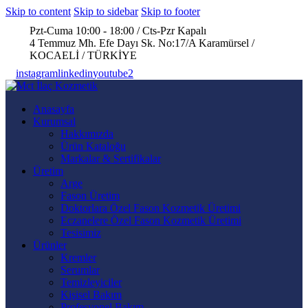
Skip to content
Skip to sidebar
Skip to footer
Pzt-Cuma 10:00 - 18:00 / Cts-Pzr Kapalı
4 Temmuz Mh. Efe Dayı Sk. No:17/A Karamürsel /
KOCAELİ / TÜRKİYE
instagram
linkedin
youtube2
Anasayfa
Kurumsal
Hakkımızda
Ürün Kataloğu
Markalar & Sertifikalar
Üretim
Arge
Fason Üretim
Doktorlara Özel Fason Kozmetik Üretimi
Eczanelere Özel Fason Kozmetik Üretimi
Tesisimiz
Ürünler
Kremler
Serumlar
Temizleyiciler
Kişisel Bakım
Profesyonel Bakım