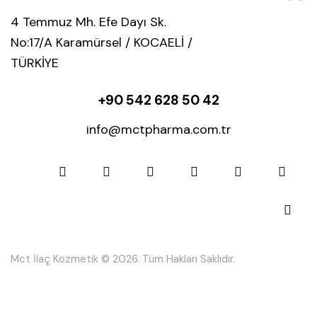
4 Temmuz Mh. Efe Dayı Sk.
No:17/A Karamürsel / KOCAELİ /
TÜRKİYE
+90 542 628 50 42
info@mctpharma.com.tr
Mct İlaç Kozmetik © 2026. Tüm Hakları Saklıdır.