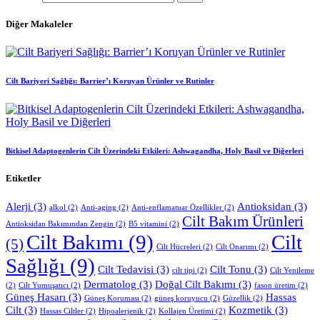
Diğer Makaleler
Cilt Bariyeri Sağlığı: Barrier’ı Koruyan Ürünler ve Rutinler
Bitkisel Adaptogenlerin Cilt Üzerindeki Etkileri: Ashwagandha, Holy Basil ve Diğerleri
Etiketler
Alerji
(3)
Antioksidan
(3)
alkol
(2)
Anti-aging
(2)
Anti-enflamatuar Özellikler
(2)
Cilt Bakım Ürünleri
Antioksidan Bakımından Zengin
(2)
B5 vitamini
(2)
Cilt Bakımı
(9)
Cilt
(5)
Cilt Hücreleri
(2)
Cilt Onarımı
(2)
Sağlığı
(9)
Cilt Tedavisi
(3)
Cilt Tonu
(3)
cilt tipi
(2)
Cilt Yenileme
Dermatolog
(3)
Doğal Cilt Bakımı
(3)
(2)
Cilt Yumuşatıcı
(2)
fason üretim
(2)
Güneş Hasarı
(3)
Hassas
Güneş Koruması
(2)
güneş koruyucu
(2)
Güzellik
(2)
Cilt
(3)
Kozmetik
(3)
Hassas Ciltler
(2)
Hipoalerjenik
(2)
Kollajen Üretimi
(2)