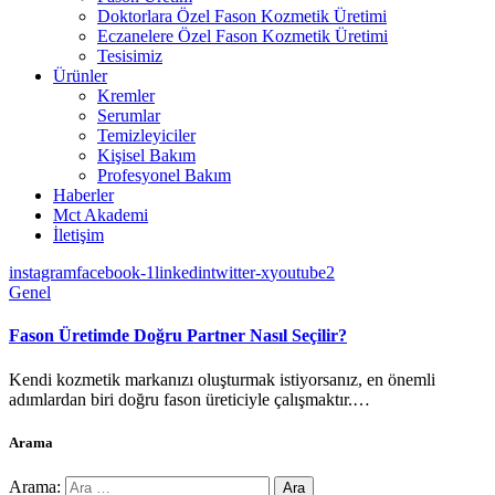
Doktorlara Özel Fason Kozmetik Üretimi
Eczanelere Özel Fason Kozmetik Üretimi
Tesisimiz
Ürünler
Kremler
Serumlar
Temizleyiciler
Kişisel Bakım
Profesyonel Bakım
Haberler
Mct Akademi
İletişim
instagram
facebook-1
linkedin
twitter-x
youtube2
Genel
Fason Üretimde Doğru Partner Nasıl Seçilir?
Kendi kozmetik markanızı oluşturmak istiyorsanız, en önemli
adımlardan biri doğru fason üreticiyle çalışmaktır.…
Arama
Arama: