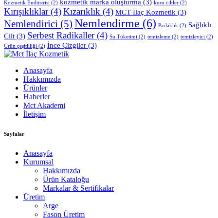
kozmetik marka oluşturma
(3)
Kozmetik Endüstrisi
(2)
kuru ciltler
(2)
Kırışıklıklar
(4)
Kızarıklık
(4)
MCT İlaç Kozmetik
(3)
Nemlendirme
(6)
Nemlendirici
(5)
Sağlıklı
Parlaklık
(2)
Serbest Radikaller
(4)
Cilt
(3)
Su Tüketimi
(2)
temizleme
(2)
temizleyici
(2)
İnce Çizgiler
(3)
Ürün çeşitliliği
(2)
Anasayfa
Hakkımızda
Ürünler
Haberler
Mct Akademi
İletişim
Sayfalar
Anasayfa
Kurumsal
Hakkımızda
Ürün Kataloğu
Markalar & Sertifikalar
Üretim
Arge
Fason Üretim