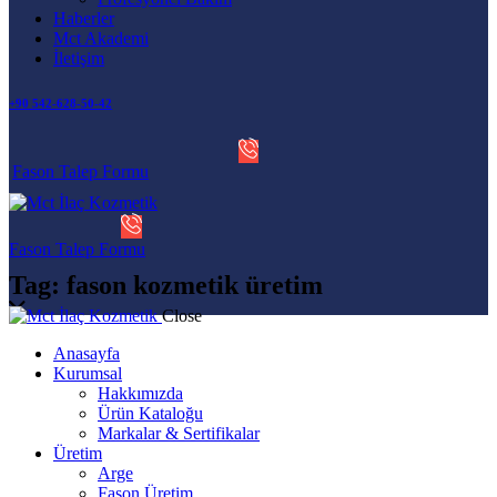
Haberler
Mct Akademi
İletişim
+90 542-628-50-42
Fason Talep Formu
Fason Talep Formu
Tag: fason kozmetik üretim
Close
Anasayfa
Kurumsal
Hakkımızda
Ürün Kataloğu
Markalar & Sertifikalar
Üretim
Arge
Fason Üretim