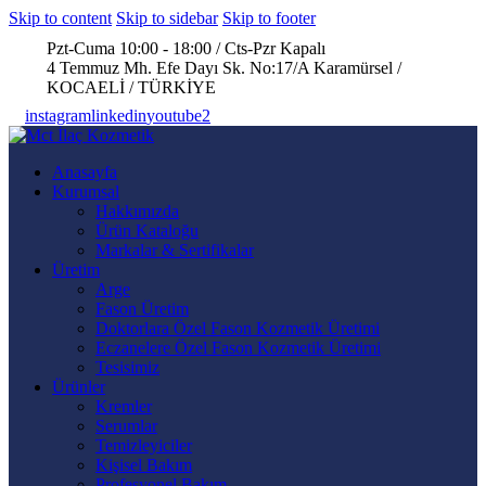
Skip to content
Skip to sidebar
Skip to footer
Pzt-Cuma 10:00 - 18:00 / Cts-Pzr Kapalı
4 Temmuz Mh. Efe Dayı Sk. No:17/A Karamürsel /
KOCAELİ / TÜRKİYE
instagram
linkedin
youtube2
Anasayfa
Kurumsal
Hakkımızda
Ürün Kataloğu
Markalar & Sertifikalar
Üretim
Arge
Fason Üretim
Doktorlara Özel Fason Kozmetik Üretimi
Eczanelere Özel Fason Kozmetik Üretimi
Tesisimiz
Ürünler
Kremler
Serumlar
Temizleyiciler
Kişisel Bakım
Profesyonel Bakım