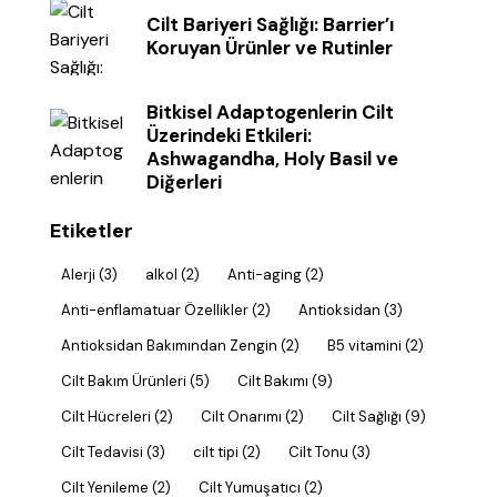
Cilt Bariyeri Sağlığı: Barrier’ı
Koruyan Ürünler ve Rutinler
Bitkisel Adaptogenlerin Cilt
Üzerindeki Etkileri:
Ashwagandha, Holy Basil ve
Diğerleri
Etiketler
Alerji
(3)
alkol
(2)
Anti-aging
(2)
Anti-enflamatuar Özellikler
(2)
Antioksidan
(3)
Antioksidan Bakımından Zengin
(2)
B5 vitamini
(2)
Cilt Bakım Ürünleri
(5)
Cilt Bakımı
(9)
Cilt Hücreleri
(2)
Cilt Onarımı
(2)
Cilt Sağlığı
(9)
Cilt Tedavisi
(3)
cilt tipi
(2)
Cilt Tonu
(3)
Cilt Yenileme
(2)
Cilt Yumuşatıcı
(2)