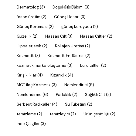
Dermatolog
(3)
Doğal Cilt Bakımı
(3)
fason üretim
(2)
Güneş Hasarı
(3)
Güneş Koruması
(2)
güneş koruyucu
(2)
Güzellik
(2)
Hassas Cilt
(3)
Hassas Ciltler
(2)
Hipoalerjenik
(2)
Kollajen Üretimi
(2)
Kozmetik
(3)
Kozmetik Endüstrisi
(2)
kozmetik marka oluşturma
(3)
kuru ciltler
(2)
Kırışıklıklar
(4)
Kızarıklık
(4)
MCT İlaç Kozmetik
(3)
Nemlendirici
(5)
Nemlendirme
(6)
Parlaklık
(2)
Sağlıklı Cilt
(3)
Serbest Radikaller
(4)
Su Tüketimi
(2)
temizleme
(2)
temizleyici
(2)
Ürün çeşitliliği
(2)
İnce Çizgiler
(3)