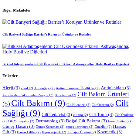
Diğer Makaleler
Cilt Bariyeri Sağlığı: Barrier’ı Koruyan Ürünler ve Rutinler
Bitkisel Adaptogenlerin Cilt Üzerindeki Etkileri: Ashwagandha, Holy Basil ve Diğerleri
Etiketler
Alerji
(3)
Antioksidan
(3)
alkol
(2)
Anti-aging
(2)
Anti-enflamatuar Özellikler
(2)
Cilt Bakım Ürünleri
Antioksidan Bakımından Zengin
(2)
B5 vitamini
(2)
Cilt Bakımı
(9)
Cilt
(5)
Cilt Hücreleri
(2)
Cilt Onarımı
(2)
Sağlığı
(9)
Cilt Tedavisi
(3)
Cilt Tonu
(3)
cilt tipi
(2)
Cilt Yenileme
Dermatolog
(3)
Doğal Cilt Bakımı
(3)
(2)
Cilt Yumuşatıcı
(2)
fason üretim
(2)
Güneş Hasarı
(3)
Hassas
Güneş Koruması
(2)
güneş koruyucu
(2)
Güzellik
(2)
Cilt
(3)
Kozmetik
(3)
Hassas Ciltler
(2)
Hipoalerjenik
(2)
Kollajen Üretimi
(2)