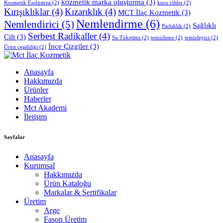
kozmetik marka oluşturma
(3)
Kozmetik Endüstrisi
(2)
kuru ciltler
(2)
Kırışıklıklar
(4)
Kızarıklık
(4)
MCT İlaç Kozmetik
(3)
Nemlendirme
(6)
Nemlendirici
(5)
Sağlıklı
Parlaklık
(2)
Serbest Radikaller
(4)
Cilt
(3)
Su Tüketimi
(2)
temizleme
(2)
temizleyici
(2)
İnce Çizgiler
(3)
Ürün çeşitliliği
(2)
Anasayfa
Hakkımızda
Ürünler
Haberler
Mct Akademi
İletişim
Sayfalar
Anasayfa
Kurumsal
Hakkımızda
Ürün Kataloğu
Markalar & Sertifikalar
Üretim
Arge
Fason Üretim