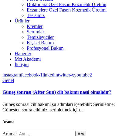
Doktorlara Özel Fason Kozmetik Üretimi
Eczanelere Özel Fason Kozmetik Üretimi
Tesisimiz
Ürünler
Kremler
Serumlar
Temizleyiciler
Kişisel Bakım
Profesyonel Bakım
Haberler
Mct Akademi
İletişim
instagram
facebook-1
linkedin
twitter-x
youtube2
Genel
Güneş sonrası (After Sun) cilt bakımı nasıl olmalıdır?
Güneş sonrası cilt bakımı şu adımları içerebilir: Serinletme:
Güneşten sonra cildinizi serinletmek için…
Arama
Arama: