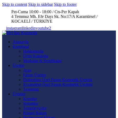
Skip to content
Skip to sidebar
Skip to footer
Pzt-Cuma 10:00 - 18:00 / Cts-Pzr Kapalı
4 Temmuz Mh. Efe Dayı Sk. No:17/A Karamürsel /
KOCAELİ / TÜRKİYE
instagram
linkedin
youtube2
Anasayfa
Kurumsal
Hakkımızda
Ürün Kataloğu
Markalar & Sertifikalar
Üretim
Arge
Fason Üretim
Doktorlara Özel Fason Kozmetik Üretimi
Eczanelere Özel Fason Kozmetik Üretimi
Tesisimiz
Ürünler
Kremler
Serumlar
Temizleyiciler
Kişisel Bakım
Profesyonel Bakım