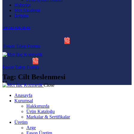
Haberler
Mct Akademi
İletişim
+90 542-628-50-42
Fason Talep Formu
Fason Talep Formu
Tag: Cilt Beslenmesi
Close
Anasayfa
Kurumsal
Hakkımızda
Ürün Kataloğu
Markalar & Sertifikalar
Üretim
Arge
Fason Üretim