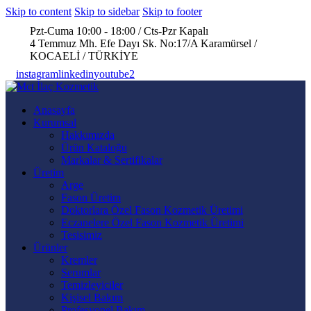
Skip to content
Skip to sidebar
Skip to footer
Pzt-Cuma 10:00 - 18:00 / Cts-Pzr Kapalı
4 Temmuz Mh. Efe Dayı Sk. No:17/A Karamürsel /
KOCAELİ / TÜRKİYE
instagram
linkedin
youtube2
Anasayfa
Kurumsal
Hakkımızda
Ürün Kataloğu
Markalar & Sertifikalar
Üretim
Arge
Fason Üretim
Doktorlara Özel Fason Kozmetik Üretimi
Eczanelere Özel Fason Kozmetik Üretimi
Tesisimiz
Ürünler
Kremler
Serumlar
Temizleyiciler
Kişisel Bakım
Profesyonel Bakım