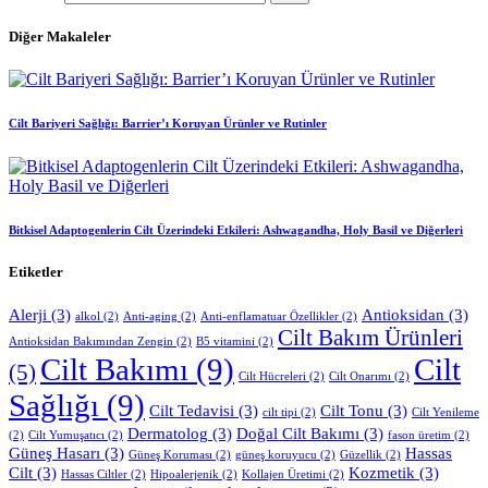
Diğer Makaleler
Cilt Bariyeri Sağlığı: Barrier’ı Koruyan Ürünler ve Rutinler
Bitkisel Adaptogenlerin Cilt Üzerindeki Etkileri: Ashwagandha, Holy Basil ve Diğerleri
Etiketler
Alerji
(3)
Antioksidan
(3)
alkol
(2)
Anti-aging
(2)
Anti-enflamatuar Özellikler
(2)
Cilt Bakım Ürünleri
Antioksidan Bakımından Zengin
(2)
B5 vitamini
(2)
Cilt Bakımı
(9)
Cilt
(5)
Cilt Hücreleri
(2)
Cilt Onarımı
(2)
Sağlığı
(9)
Cilt Tedavisi
(3)
Cilt Tonu
(3)
cilt tipi
(2)
Cilt Yenileme
Dermatolog
(3)
Doğal Cilt Bakımı
(3)
(2)
Cilt Yumuşatıcı
(2)
fason üretim
(2)
Güneş Hasarı
(3)
Hassas
Güneş Koruması
(2)
güneş koruyucu
(2)
Güzellik
(2)
Cilt
(3)
Kozmetik
(3)
Hassas Ciltler
(2)
Hipoalerjenik
(2)
Kollajen Üretimi
(2)