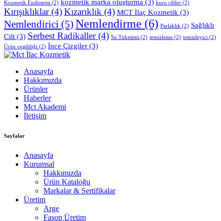
kozmetik marka oluşturma
(3)
Kozmetik Endüstrisi
(2)
kuru ciltler
(2)
Kırışıklıklar
(4)
Kızarıklık
(4)
MCT İlaç Kozmetik
(3)
Nemlendirme
(6)
Nemlendirici
(5)
Sağlıklı
Parlaklık
(2)
Serbest Radikaller
(4)
Cilt
(3)
Su Tüketimi
(2)
temizleme
(2)
temizleyici
(2)
İnce Çizgiler
(3)
Ürün çeşitliliği
(2)
Anasayfa
Hakkımızda
Ürünler
Haberler
Mct Akademi
İletişim
Sayfalar
Anasayfa
Kurumsal
Hakkımızda
Ürün Kataloğu
Markalar & Sertifikalar
Üretim
Arge
Fason Üretim