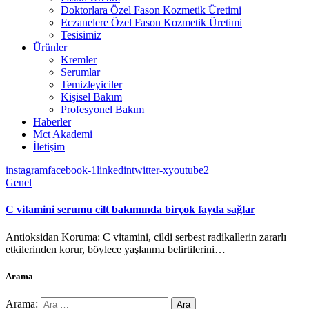
Doktorlara Özel Fason Kozmetik Üretimi
Eczanelere Özel Fason Kozmetik Üretimi
Tesisimiz
Ürünler
Kremler
Serumlar
Temizleyiciler
Kişisel Bakım
Profesyonel Bakım
Haberler
Mct Akademi
İletişim
instagram
facebook-1
linkedin
twitter-x
youtube2
Genel
C vitamini serumu cilt bakımında birçok fayda sağlar
Antioksidan Koruma: C vitamini, cildi serbest radikallerin zararlı
etkilerinden korur, böylece yaşlanma belirtilerini…
Arama
Arama: