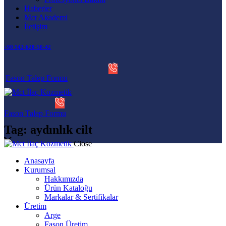
Haberler
Mct Akademi
İletişim
+90 542-628-50-42
Fason Talep Formu
Fason Talep Formu
Tag: aydınlık cilt
Close
Anasayfa
Kurumsal
Hakkımızda
Ürün Kataloğu
Markalar & Sertifikalar
Üretim
Arge
Fason Üretim