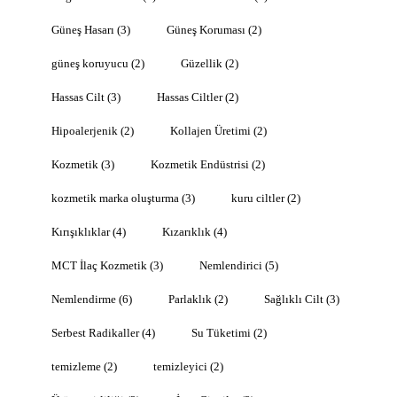
Güneş Hasarı
(3)
Güneş Koruması
(2)
güneş koruyucu
(2)
Güzellik
(2)
Hassas Cilt
(3)
Hassas Ciltler
(2)
Hipoalerjenik
(2)
Kollajen Üretimi
(2)
Kozmetik
(3)
Kozmetik Endüstrisi
(2)
kozmetik marka oluşturma
(3)
kuru ciltler
(2)
Kırışıklıklar
(4)
Kızarıklık
(4)
MCT İlaç Kozmetik
(3)
Nemlendirici
(5)
Nemlendirme
(6)
Parlaklık
(2)
Sağlıklı Cilt
(3)
Serbest Radikaller
(4)
Su Tüketimi
(2)
temizleme
(2)
temizleyici
(2)