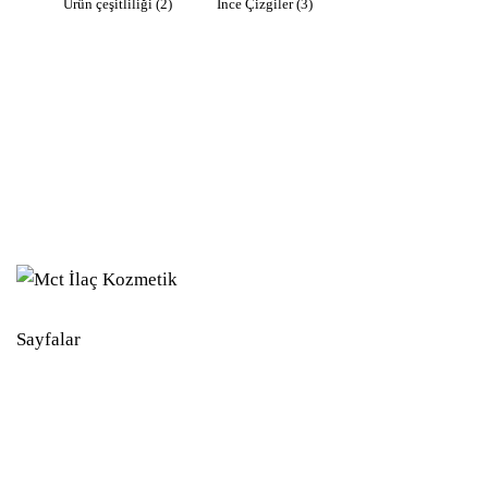
Ürün çeşitliliği
(2)
İnce Çizgiler
(3)
Sayfalar