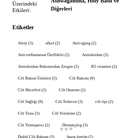
Ashwagandha, Holy Basil ve
Diğerleri
Etiketler
Alerji
(3)
alkol
(2)
Anti-aging
(2)
Anti-enflamatuar Özellikler
(2)
Antioksidan
(3)
Antioksidan Bakımından Zengin
(2)
B5 vitamini
(2)
Cilt Bakım Ürünleri
(5)
Cilt Bakımı
(9)
Cilt Hücreleri
(2)
Cilt Onarımı
(2)
Cilt Sağlığı
(9)
Cilt Tedavisi
(3)
cilt tipi
(2)
Cilt Tonu
(3)
Cilt Yenileme
(2)
Cilt Yumuşatıcı
(2)
Dermatolog
(3)
Doğal Cilt Bakımı
(3)
fason üretim
(2)