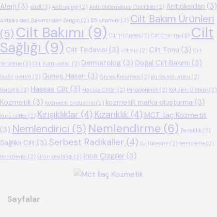
Alerji
(3)
Antioksidan
(3)
alkol
(2)
Anti-aging
(2)
Anti-enflamatuar Özellikler
(2)
Cilt Bakım Ürünleri
Antioksidan Bakımından Zengin
(2)
B5 vitamini
(2)
Cilt Bakımı
(9)
Cilt
(5)
Cilt Hücreleri
(2)
Cilt Onarımı
(2)
Sağlığı
(9)
Cilt Tedavisi
(3)
Cilt Tonu
(3)
cilt tipi
(2)
Cilt
Dermatolog
(3)
Doğal Cilt Bakımı
(3)
Yenileme
(2)
Cilt Yumuşatıcı
(2)
Güneş Hasarı
(3)
fason üretim
(2)
Güneş Koruması
(2)
güneş koruyucu
(2)
Hassas Cilt
(3)
Güzellik
(2)
Hassas Ciltler
(2)
Hipoalerjenik
(2)
Kollajen Üretimi
(2)
Kozmetik
(3)
kozmetik marka oluşturma
(3)
Kozmetik Endüstrisi
(2)
Kırışıklıklar
(4)
Kızarıklık
(4)
MCT İlaç Kozmetik
kuru ciltler
(2)
Nemlendirme
(6)
Nemlendirici
(5)
(3)
Parlaklık
(2)
Serbest Radikaller
(4)
Sağlıklı Cilt
(3)
Su Tüketimi
(2)
temizleme
(2)
İnce Çizgiler
(3)
temizleyici
(2)
Ürün çeşitliliği
(2)
Sayfalar