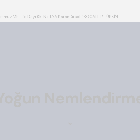
emmuz Mh. Efe Dayı Sk. No:17/A Karamürsel / KOCAELİ / TÜRKİYE
Yoğun Nemlendirm