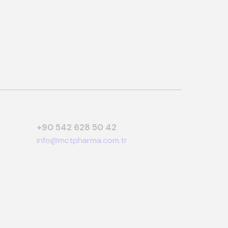
+90 542 628 50 42
info@mctpharma.com.tr