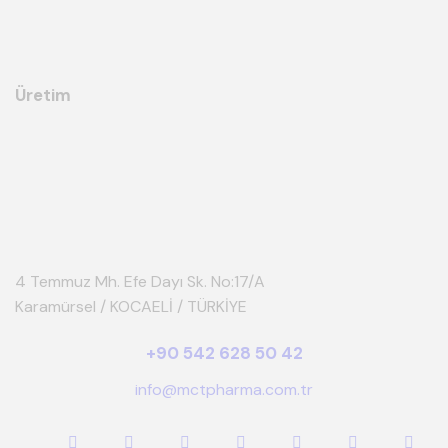
Üretim
4 Temmuz Mh. Efe Dayı Sk. No:17/A
Karamürsel / KOCAELİ / TÜRKİYE
+90 542 628 50 42
info@mctpharma.com.tr