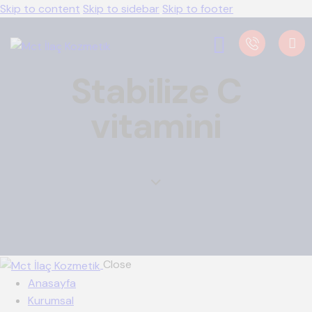
Skip to content
Skip to sidebar
Skip to footer
Stabilize C
vitamini
Close
Anasayfa
Kurumsal