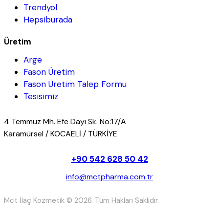
Trendyol
Hepsiburada
Üretim
Arge
Fason Üretim
Fason Üretim Talep Formu
Tesisimiz
4 Temmuz Mh. Efe Dayı Sk. No:17/A
Karamürsel / KOCAELİ / TÜRKİYE
+90 542 628 50 42
info@mctpharma.com.tr
Mct İlaç Kozmetik © 2026. Tüm Hakları Saklıdır.