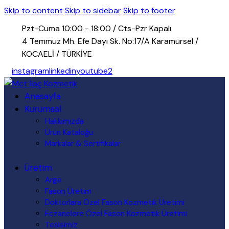
Skip to content
Skip to sidebar
Skip to footer
Pzt-Cuma 10:00 - 18:00 / Cts-Pzr Kapalı
4 Temmuz Mh. Efe Dayı Sk. No:17/A Karamürsel /
KOCAELİ / TÜRKİYE
instagram
linkedin
youtube2
Anasayfa
Kurumsal
Hakkımızda
Ürün Kataloğu
Markalar & Sertifikalar
Üretim
Arge
Fason Üretim
Doktorlara Özel Fason Kozmetik Üretimi
Eczanelere Özel Fason Kozmetik Üretimi
Tesisimiz