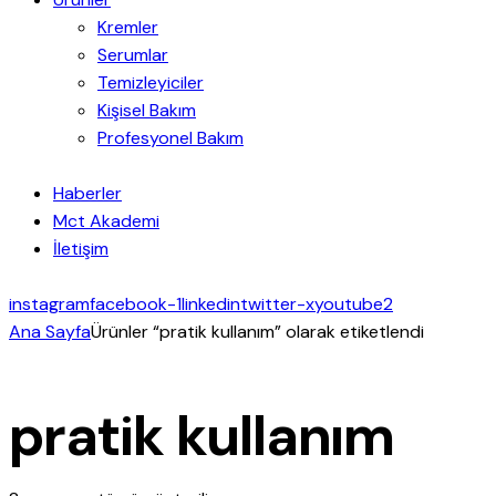
Kremler
Serumlar
Temizleyiciler
Kişisel Bakım
Profesyonel Bakım
Haberler
Mct Akademi
İletişim
instagram
facebook-1
linkedin
twitter-x
youtube2
Ana Sayfa
Ürünler “pratik kullanım” olarak etiketlendi
pratik kullanım