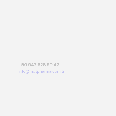
+90 542 628 50 42
info@mctpharma.com.tr