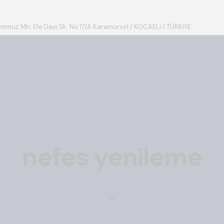
emmuz Mh. Efe Dayı Sk. No:17/A Karamürsel / KOCAELİ / TÜRKİYE
nefes yenileme