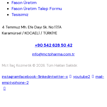
Fason Üretim
Fason Üretim Talep Formu
Tesisimiz
4 Temmuz Mh. Efe Dayı Sk. No:17/A
Karamürsel / KOCAELİ / TÜRKİYE
+90 542 628 50 42
info@mctpharma.com.tr
Mct İlaç Kozmetik © 2026. Tüm Hakları Saklıdır.
instagram
facebook-1
linkedin
twitter-x
youtube2
mail-
empty
phone-2