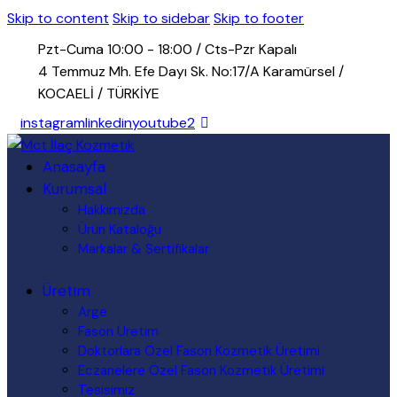
Skip to content
Skip to sidebar
Skip to footer
Pzt-Cuma 10:00 - 18:00 / Cts-Pzr Kapalı
4 Temmuz Mh. Efe Dayı Sk. No:17/A Karamürsel /
KOCAELİ / TÜRKİYE
instagram
linkedin
youtube2
Anasayfa
Kurumsal
Hakkımızda
Ürün Kataloğu
Markalar & Sertifikalar
Üretim
Arge
Fason Üretim
Doktorlara Özel Fason Kozmetik Üretimi
Eczanelere Özel Fason Kozmetik Üretimi
Tesisimiz