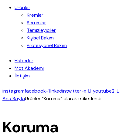
Ürünler
Kremler
Serumlar
Temizleyiciler
Kişisel Bakım
Profesyonel Bakım
Haberler
Mct Akademi
İletişim
instagram
facebook-1
linkedin
twitter-x
youtube2
Ana Sayfa
Ürünler “Koruma” olarak etiketlendi
Koruma