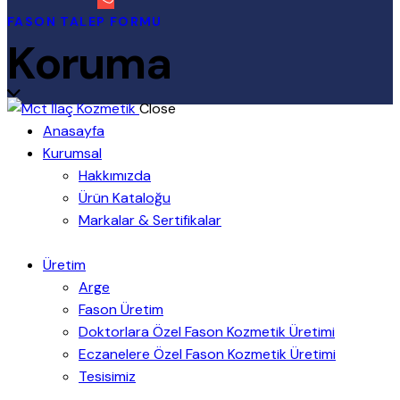
FASON TALEP FORMU
Koruma
Close
Anasayfa
Kurumsal
Hakkımızda
Ürün Kataloğu
Markalar & Sertifikalar
Üretim
Arge
Fason Üretim
Doktorlara Özel Fason Kozmetik Üretimi
Eczanelere Özel Fason Kozmetik Üretimi
Tesisimiz