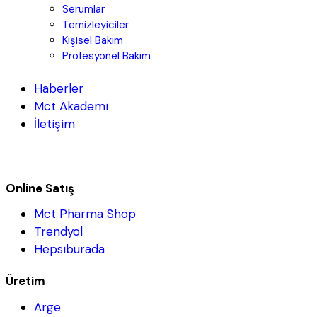
Serumlar
Temizleyiciler
Kişisel Bakım
Profesyonel Bakım
Haberler
Mct Akademi
İletişim
Online Satış
Mct Pharma Shop
Trendyol
Hepsiburada
Üretim
Arge