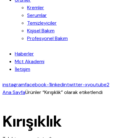
Kremler
Serumlar
Temizleyiciler
Kişisel Bakım
Profesyonel Bakım
Haberler
Mct Akademi
İletişim
instagram
facebook-1
linkedin
twitter-x
youtube2
Ana Sayfa
Ürünler “Kırışıklık” olarak etiketlendi
Kırışıklık