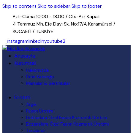
Skip to content
Skip to sidebar
Skip to footer
Pzt-Cuma 10:00 - 18:00 / Cts-Pzr Kapalı
4 Temmuz Mh. Efe Dayı Sk. No:17/A Karamürsel /
KOCAELİ / TÜRKİYE
instagram
linkedin
youtube2
Anasayfa
Kurumsal
Hakkımızda
Ürün Kataloğu
Markalar & Sertifikalar
Üretim
Arge
Fason Üretim
Doktorlara Özel Fason Kozmetik Üretimi
Eczanelere Özel Fason Kozmetik Üretimi
Tesisimiz