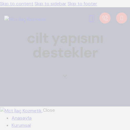
Skip to content
Skip to sidebar
Skip to footer
cilt yapısını
destekler
Close
Anasayfa
Kurumsal