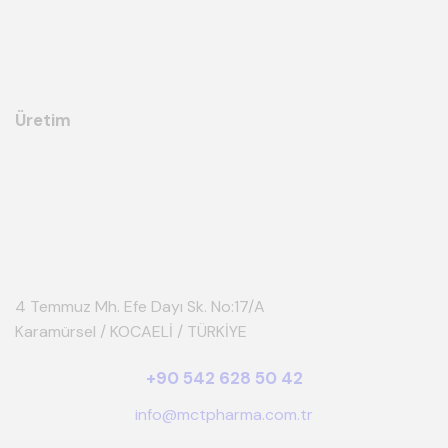
Üretim
4 Temmuz Mh. Efe Dayı Sk. No:17/A
Karamürsel / KOCAELİ / TÜRKİYE
+90 542 628 50 42
info@mctpharma.com.tr