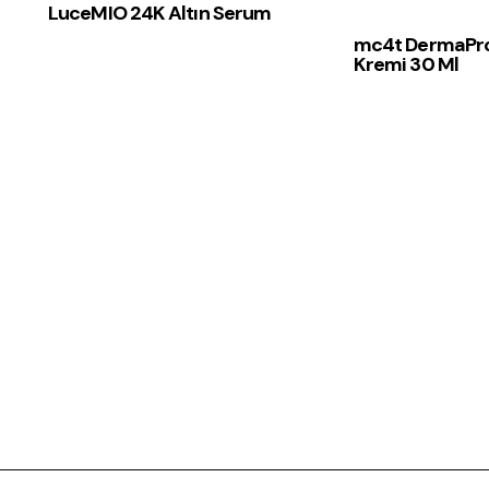
LuceMIO 24K Altın Serum
mc4t DermaPro
Kremi 30 Ml