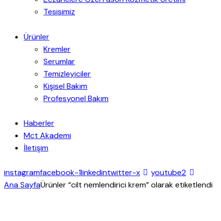
Tesisimiz
Ürünler
Kremler
Serumlar
Temizleyiciler
Kişisel Bakım
Profesyonel Bakım
Haberler
Mct Akademi
İletişim
instagram
facebook-1
linkedin
twitter-x
youtube2
Ana Sayfa
Ürünler “cilt nemlendirici krem” olarak etiketlendi