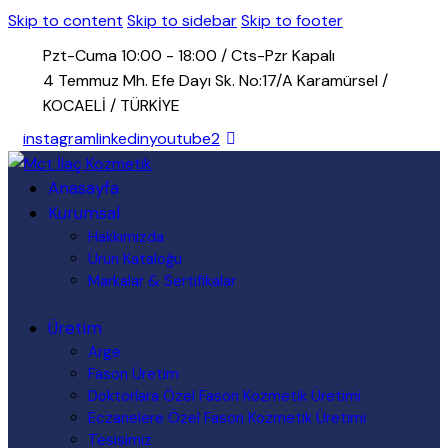
Skip to content
Skip to sidebar
Skip to footer
Pzt-Cuma 10:00 - 18:00 / Cts-Pzr Kapalı
4 Temmuz Mh. Efe Dayı Sk. No:17/A Karamürsel /
KOCAELİ / TÜRKİYE
instagram
linkedin
youtube2
Anasayfa
Kurumsal
Hakkımızda
Ürün Kataloğu
Markalar & Sertifikalar
Üretim
Arge
Fason Üretim
Doktorlara Özel Fason Kozmetik Üretimi
Eczanelere Özel Fason Kozmetik Üretimi
Tesisimiz