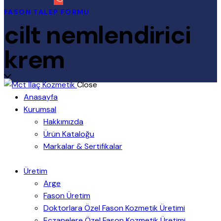
FASON TALEP FORMU
cilt nemlendirici
krem
Close
Anasayfa
Kurumsal
Hakkımızda
Ürün Kataloğu
Markalar & Sertifikalar
Üretim
Arge
Fason Üretim
Doktorlara Özel Fason Kozmetik Üretimi
Eczanelere Özel Fason Kozmetik Üretimi